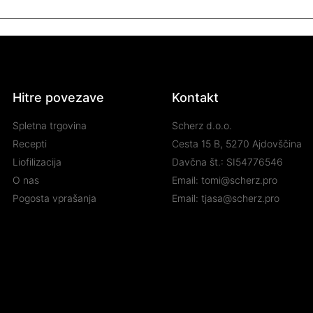
Hitre povezave
Kontakt
Spletna trgovina
Scherz d.o.o.
Recepti
Cesta 15 B, 5270 Ajdovščina
Liofilizacija
Davčna št.: SI54776546
O nas
Email: tomi@scherz.pro
Pogosta vprašanja
Email: tjasa@scherz.pro