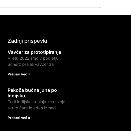
Zadnji prispevki
Vavčer za prototipiranje
V letu 2022 smo v podjetju
Scherz prejeli vavčer za
Preberi več »
Pekoča bučna juha po
Indijsko
Tudi Indijska kuhinja ima svoje
skrite čare in eden izmed
Preberi več »