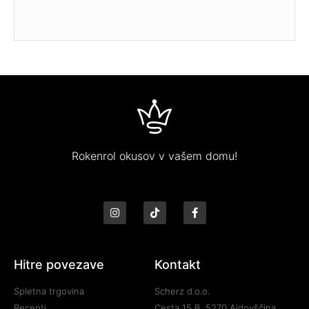
Rokenrol okusov v vašem domu!
Hitre povezave
Kontakt
Spletna trgovina
Scherz d.o.o.
Recepti
Cesta 15 B, 5270 Ajdovščina