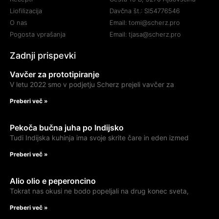
Liofilizacija
Davčna št.: SI54776546
O nas
Email: tomi@scherz.pro
Pogosta vprašanja
Email: tjasa@scherz.pro
Zadnji prispevki
Vavčer za prototipiranje
V letu 2022 smo v podjetju Scherz prejeli vavčer za
Preberi več »
Pekoča bučna juha po Indijsko
Tudi Indijska kuhinja ima svoje skrite čare in eden izmed
Preberi več »
Alio olio e peperoncino
Tokrat nas okusi ne bodo popeljali na drug konec sveta,
Preberi več »